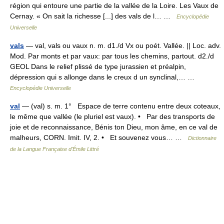
région qui entoure une partie de la vallée de la Loire. Les Vaux de
Cernay. « On sait la richesse [...] des vals de l… …
Encyclopédie
Universelle
vals
— val, vals ou vaux n. m. d1./d Vx ou poét. Vallée. || Loc. adv.
Mod. Par monts et par vaux: par tous les chemins, partout. d2./d
GEOL Dans le relief plissé de type jurassien et préalpin,
dépression qui s allonge dans le creux d un synclinal,… …
Encyclopédie Universelle
val
— (val) s. m. 1° Espace de terre contenu entre deux coteaux,
le même que vallée (le pluriel est vaux). • Par des transports de
joie et de reconnaissance, Bénis ton Dieu, mon âme, en ce val de
malheurs, CORN. Imit. IV, 2. • Et souvenez vous… …
Dictionnaire
de la Langue Française d'Émile Littré