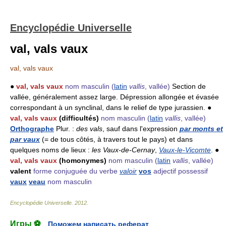
Encyclopédie Universelle
val, vals vaux
val, vals vaux
●
val, vals vaux
nom masculin
(
latin
vallis
, vallée)
Section de
vallée, généralement assez large. Dépression allongée et évasée
correspondant à un synclinal, dans le relief de type jurassien. ●
val, vals vaux
(difficultés)
nom masculin
(
latin
vallis
, vallée)
Orthographe
Plur. :
des vals
, sauf dans l'expression
par monts et
par vaux
(= de tous côtés, à travers tout le pays) et dans
quelques noms de lieux :
les Vaux-de-Cernay
,
Vaux-le-Vicomte
. ●
val, vals vaux
(homonymes)
nom masculin
(
latin
vallis
, vallée)
valent
forme conjuguée du verbe
valoir
vos
adjectif possessif
vaux
veau
nom masculin
Encyclopédie Universelle
.
2012
.
Игры ⚽
Поможем написать реферат