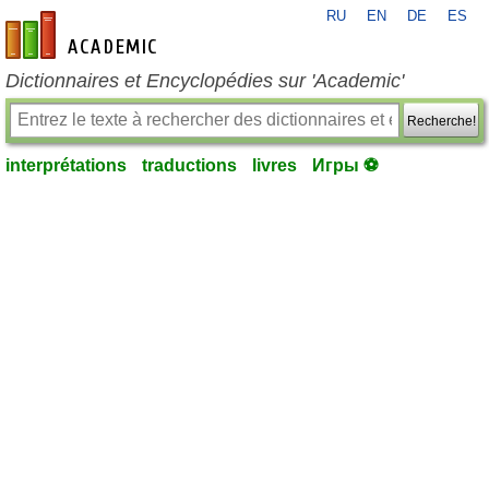
RU
EN
DE
ES
fr-academic.com
Dictionnaires et Encyclopédies sur 'Academic'
Recherche!
interprétations
traductions
livres
Игры ⚽