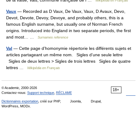
de la valse, Vals, commune française de l …
Wikipédia en Français
Vaux
— Recorded as D Vaux, De Vaux, Vaux, D Avaux, Devo,
Devot, Devote, Devoy, Devoye, and probably others, this is a
famous English surname, but usually one of Norman French
origins. Introduced into England in two separate periods, the first
and most… …
Surnames reference
Val
— Cette page d’homonymie répertorie les différents sujets et
articles partageant un même nom. Sigles d’une seule lettre
Sigles de deux lettres > Sigles de trois lettres Sigles de quatre
lettres …
Wikipédia en Français
© Academic, 2000-2026
18+
Contactez-nous:
Support technique
,
RÉCLAME
Dictionnaires exportation
, créé sur PHP,
Joomla,
Drupal,
WordPress, MODx.